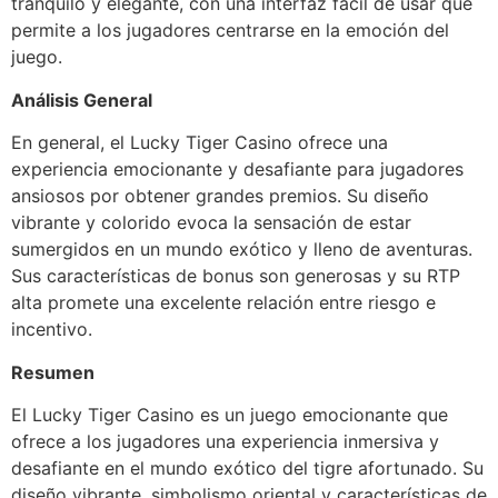
tranquilo y elegante, con una interfaz fácil de usar que
permite a los jugadores centrarse en la emoción del
juego.
Análisis General
En general, el Lucky Tiger Casino ofrece una
experiencia emocionante y desafiante para jugadores
ansiosos por obtener grandes premios. Su diseño
vibrante y colorido evoca la sensación de estar
sumergidos en un mundo exótico y lleno de aventuras.
Sus características de bonus son generosas y su RTP
alta promete una excelente relación entre riesgo e
incentivo.
Resumen
El Lucky Tiger Casino es un juego emocionante que
ofrece a los jugadores una experiencia inmersiva y
desafiante en el mundo exótico del tigre afortunado. Su
diseño vibrante, simbolismo oriental y características de