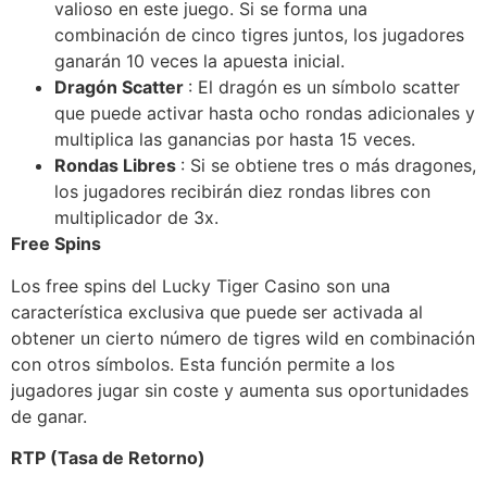
valioso en este juego. Si se forma una
combinación de cinco tigres juntos, los jugadores
ganarán 10 veces la apuesta inicial.
Dragón Scatter
: El dragón es un símbolo scatter
que puede activar hasta ocho rondas adicionales y
multiplica las ganancias por hasta 15 veces.
Rondas Libres
: Si se obtiene tres o más dragones,
los jugadores recibirán diez rondas libres con
multiplicador de 3x.
Free Spins
Los free spins del Lucky Tiger Casino son una
característica exclusiva que puede ser activada al
obtener un cierto número de tigres wild en combinación
con otros símbolos. Esta función permite a los
jugadores jugar sin coste y aumenta sus oportunidades
de ganar.
RTP (Tasa de Retorno)