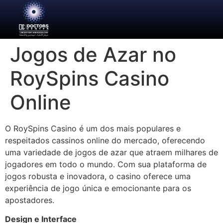
Jogos de Azar no
RoySpins Casino
Online
O RoySpins Casino é um dos mais populares e
respeitados cassinos online do mercado, oferecendo
uma variedade de jogos de azar que atraem milhares de
jogadores em todo o mundo. Com sua plataforma de
jogos robusta e inovadora, o casino oferece uma
experiência de jogo única e emocionante para os
apostadores.
Design e Interface