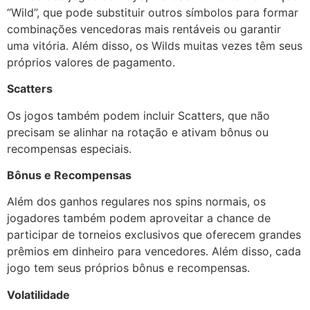
“Wild”, que pode substituir outros símbolos para formar
combinações vencedoras mais rentáveis ou garantir
uma vitória. Além disso, os Wilds muitas vezes têm seus
próprios valores de pagamento.
Scatters
Os jogos também podem incluir Scatters, que não
precisam se alinhar na rotação e ativam bônus ou
recompensas especiais.
Bônus e Recompensas
Além dos ganhos regulares nos spins normais, os
jogadores também podem aproveitar a chance de
participar de torneios exclusivos que oferecem grandes
prêmios em dinheiro para vencedores. Além disso, cada
jogo tem seus próprios bônus e recompensas.
Volatilidade