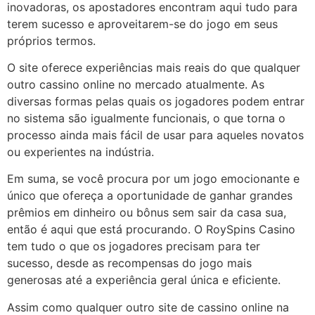
inovadoras, os apostadores encontram aqui tudo para
terem sucesso e aproveitarem-se do jogo em seus
próprios termos.
O site oferece experiências mais reais do que qualquer
outro cassino online no mercado atualmente. As
diversas formas pelas quais os jogadores podem entrar
no sistema são igualmente funcionais, o que torna o
processo ainda mais fácil de usar para aqueles novatos
ou experientes na indústria.
Em suma, se você procura por um jogo emocionante e
único que ofereça a oportunidade de ganhar grandes
prêmios em dinheiro ou bônus sem sair da casa sua,
então é aqui que está procurando. O RoySpins Casino
tem tudo o que os jogadores precisam para ter
sucesso, desde as recompensas do jogo mais
generosas até a experiência geral única e eficiente.
Assim como qualquer outro site de cassino online na