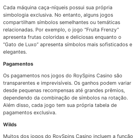
Cada máquina caça-níqueis possui sua própria
simbologia exclusiva. No entanto, alguns jogos
compartilham símbolos semelhantes ou temáticas
relacionadas. Por exemplo, o jogo “Fruita Frenzy”
apresenta frutas coloridas e deliciosas enquanto o
“Gato de Luxo” apresenta símbolos mais sofisticados e
elegantes.
Pagamentos
Os pagamentos nos jogos do RoySpins Casino são
transparentes e imprevisíveis. Os ganhos podem variar
desde pequenas recompensas até grandes prêmios,
dependendo da combinação de símbolos na rotação.
Além disso, cada jogo tem sua própria tabela de
pagamentos exclusiva.
Wilds
Muitos dos jogos do RoySpins Casino incluem a função