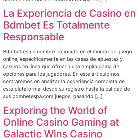
La Experiencia de Casino en
Bdmbet Es Totalmente
Responsable
Bdmbet es un nombre conocido en el mundo del juego
online, específicamente en las casas de apuestas y
casinos en línea que ofrecen una amplia gama de
opciones para los jugadores. En este artículo nos
centraremos en analizar la experiencia completa de
esta plataforma, desde su registro hasta la calidad de
sus bdmbetespa.com juegos, pasando […]
Exploring the World of
Online Casino Gaming at
Galactic Wins Casino