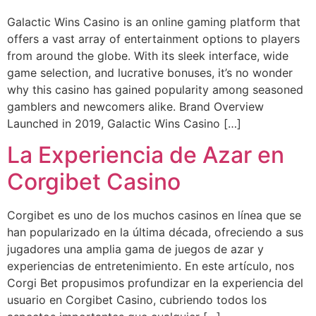
Galactic Wins Casino is an online gaming platform that
offers a vast array of entertainment options to players
from around the globe. With its sleek interface, wide
game selection, and lucrative bonuses, it’s no wonder
why this casino has gained popularity among seasoned
gamblers and newcomers alike. Brand Overview
Launched in 2019, Galactic Wins Casino […]
La Experiencia de Azar en
Corgibet Casino
Corgibet es uno de los muchos casinos en línea que se
han popularizado en la última década, ofreciendo a sus
jugadores una amplia gama de juegos de azar y
experiencias de entretenimiento. En este artículo, nos
Corgi Bet propusimos profundizar en la experiencia del
usuario en Corgibet Casino, cubriendo todos los