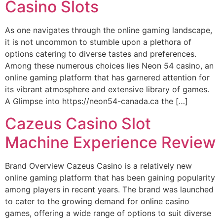
Casino Slots
As one navigates through the online gaming landscape,
it is not uncommon to stumble upon a plethora of
options catering to diverse tastes and preferences.
Among these numerous choices lies Neon 54 casino, an
online gaming platform that has garnered attention for
its vibrant atmosphere and extensive library of games.
A Glimpse into https://neon54-canada.ca the […]
Cazeus Casino Slot
Machine Experience Review
Brand Overview Cazeus Casino is a relatively new
online gaming platform that has been gaining popularity
among players in recent years. The brand was launched
to cater to the growing demand for online casino
games, offering a wide range of options to suit diverse