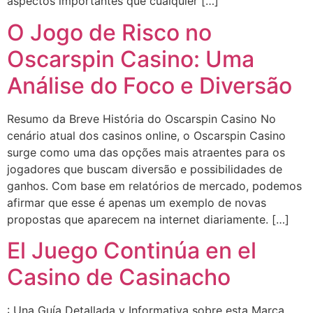
aspectos importantes que cualquier […]
O Jogo de Risco no
Oscarspin Casino: Uma
Análise do Foco e Diversão
Resumo da Breve História do Oscarspin Casino No
cenário atual dos casinos online, o Oscarspin Casino
surge como uma das opções mais atraentes para os
jogadores que buscam diversão e possibilidades de
ganhos. Com base em relatórios de mercado, podemos
afirmar que esse é apenas um exemplo de novas
propostas que aparecem na internet diariamente. […]
El Juego Continúa en el
Casino de Casinacho
: Una Guía Detallada y Informativa sobre esta Marca