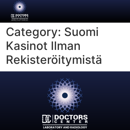
Category:
Suomi
Kasinot Ilman
Rekisteröitymistä